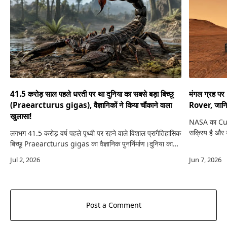
41.5 करोड़ साल पहले धरती पर था दुनिया का सबसे बड़ा बिच्छू
मंगल ग्रह प
(Praearcturus gigas), वैज्ञानिकों ने किया चौंकाने वाला
Rover, जानिए
खुलासा!
NASA का Curi
सक्रिय है और 
लगभग 41.5 करोड़ वर्ष पहले पृथ्वी पर रहने वाले विशाल प्रागैतिहासिक
करके जीवन की स
बिच्छू Praearcturus gigas का वैज्ञानिक पुनर्निर्माण।दुनिया का
NASA Curi
सबसे बड़ा बिच्छू आखिर कितना विशाल था?कल्पना कीजिए कि…
Post a Comment